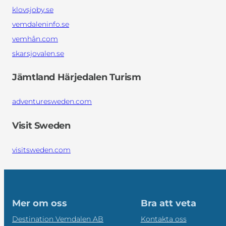
klovsjoby.se
vemdaleninfo.se
vemhån.com
skarsjovalen.se
Jämtland Härjedalen Turism
adventuresweden.com
Visit Sweden
visitsweden.com
Mer om oss
Bra att veta
Destination Vemdalen AB
Kontakta oss