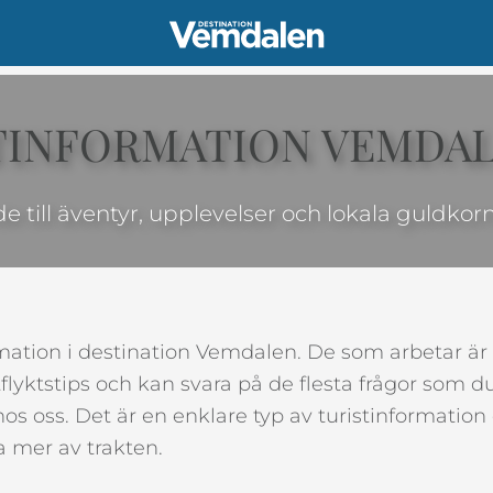
TINFORMATION VEMDA
e till äventyr, upplevelser och lokala guldkor
ormation i destination Vemdalen. De som arbetar är
flyktstips och kan svara på de flesta frågor som 
s hos oss. Det är en enklare typ av turistinformati
a mer av trakten.