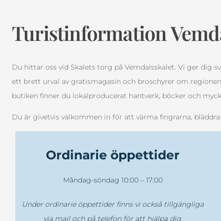
Turistinformation Vemda
Du hittar oss vid Skalets torg på Vemdalsskalet. Vi ger dig s
ett brett urval av gratismagasin och broschyrer om regionen,
butiken finner du lokalproducerat hantverk, böcker och myc
Du är givetvis välkommen in för att värma fingrarna, bläddra 
Ordinarie öppettider
Måndag-söndag 10:00 – 17:00
Under ordinarie öppettider finns vi också tillgängliga
via mail och på telefon för att hjälpa dig
.