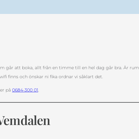
går att boka, allt från en timme till en hel dag går bra. Är rum
i finns och önskar ni fika ordnar vi såklart det.
ler på
0684-300 01
.
n Vemdalen