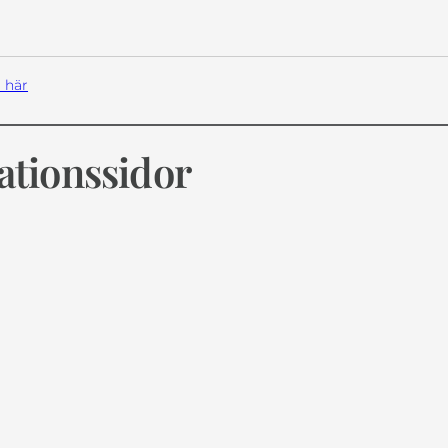
 här
ationssidor