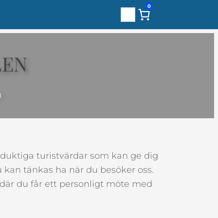
0
Sök
LEN
n
 duktiga turistvärdar som kan ge dig
du kan tänkas ha när du besöker oss.
on där du får ett personligt möte med