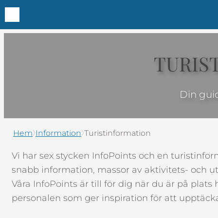
Hoppa
till
TURIS
innehåll
Din guid
Hem
Information
Turistinformation
Vi har sex stycken InfoPoints och en turistinf
snabb information, massor av aktivitets- och ut
Våra InfoPoints är till för dig när du är på plat
personalen som ger inspiration för att upptäck