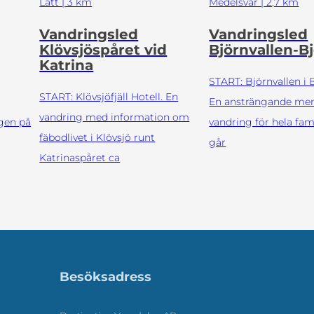
Lätt | 3 km
Medelsvår | 2,7 km
Vandringsled
Vandringsled
Klövsjöspåret vid
Björnvallen-B
Katrina
START: Björnvallen i 
START: Klövsjöfjäll Hotell. En
En ansträngande men
vandring med information om
gen på
vandring för hela fam
fäbodlivet i Klövsjö runt
går
Katrinaspåret ca
Besöksadress