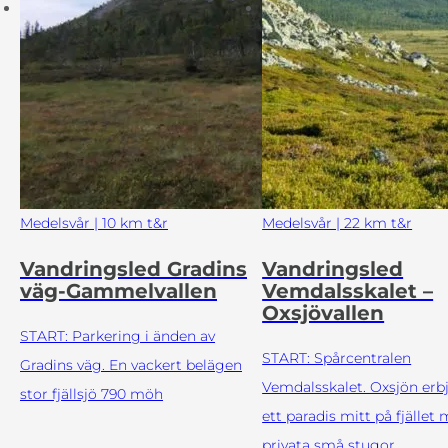
Medelsvår | 10 km t&r
Medelsvår | 22 km t&r
Vandringsled Gradins
Vandringsled
väg-Gammelvallen
Vemdalsskalet –
Oxsjövallen
START: Parkering i änden av
START: Spårcentralen
Gradins väg. En vackert belägen
Vemdalsskalet. Oxsjön erb
stor fjällsjö 790 möh
ett paradis mitt på fjället
privata små stugor