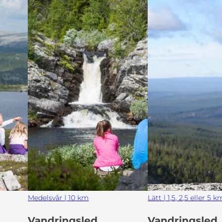
Medelsvår | 10 km
Lätt | 1,5, 2,5 eller 5 k
Vandringsled
Vandringsled