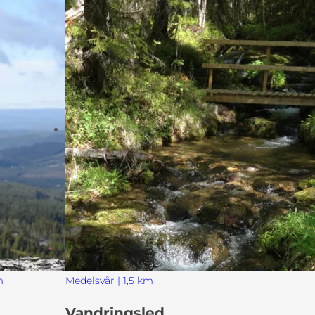
m
Medelsvår | 1,5 km
Vandringsled