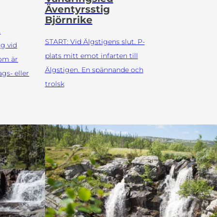
Äventyrsstig
Björnrike
s
START: Vid Älgstigens slut. P-
g vid
plats mitt emot infarten till
som är
Älgstigen. En spännande och
gs- eller
trolsk