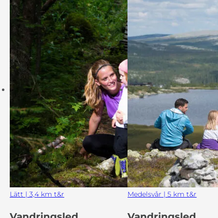
Lätt | 3,4 km t&r
Medelsvår | 5 km t&r
Vandringsled
Vandringsled