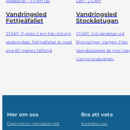
Medelsvår | 3,5 km t&r
Lätt | 2,5 km
Vandringsled
Vandringsled
Fettjeåfallet
Stockåstugan
START: P-plats 5 km från Klövsjö
START: Vid vändplan vid
skidområde. Fettjeåfallet är med
Björnstigen, Vargen. Från
sina 60 meters fallhöjd
Vemdalsskalet åk mot Var
Gamla landsvägen.
Mer om oss
Bra att veta
Destination Vemdalen AB
Kontakta oss