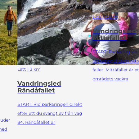
Lätt | 150 m
Vandringsled
Mittåfallet
START: Parkering vid
parkeringsfickan vid v
Lätt | 3 km
fallet. Mittåfallet är e
områdets vackra
Vandringsled
Rändåfallet
START: Vid parkeringen direkt
efter att du svängt av från väg
juder
84. Rändåfallet är
 med