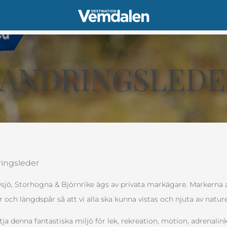
VANDRINGSLEDE
ingsleder
vsjö, Storhogna & Björnrike ägs av privata markägare. Markerna a
och längdspår så att vi alla ska kunna vistas och njuta av natur
a denna fantastiska miljö för lek, rekreation, motion, adrenalin