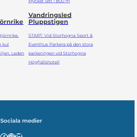
Mycket lätt | 800 m
Vandringsled
jörnrike
Pluppstigen
Björnrike.
START: Vid Storhogna Sport &
 kul
Eventhus Parkera på den stora
iljen. Leden
parkeringen vid Storhogna
Högfjällshotell
Sociala medier
Facebook
Instagram
LinkedIn