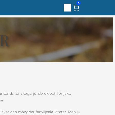
0
Sök
R
nvänds för skogs, jordbruk och för jakt.
en.
kickar och mängder familjeaktiviteter. Men ju