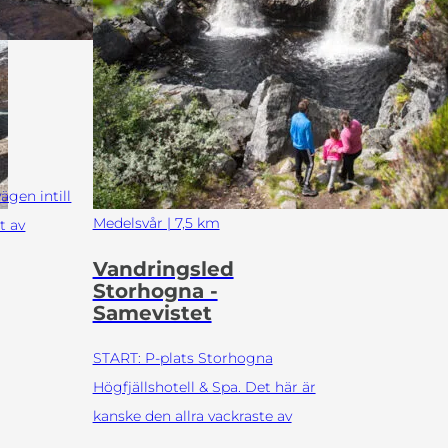
ägen intill
Medelsvår | 7,5 km
tt av
Vandringsled
Storhogna -
Samevistet
START: P-plats Storhogna
Högfjällshotell & Spa. Det här är
kanske den allra vackraste av