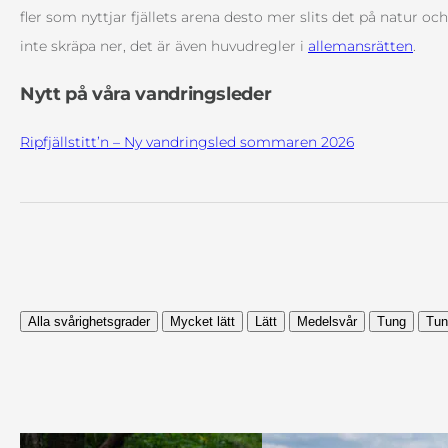
fler som nyttjar fjällets arena desto mer slits det på natur och
inte skräpa ner, det är även huvudregler i
allemansrätten
.
Nytt på våra vandringsleder
Ripfjällstitt’n – Ny vandringsled sommaren 2026
Alla svårighetsgrader
Mycket lätt
Lätt
Medelsvår
Tung
Tun