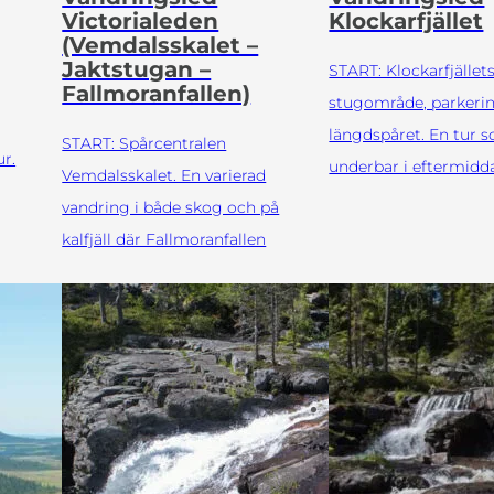
Victorialeden
Klockarfjället
(Vemdalsskalet –
Jaktstugan –
START: Klockarfjället
Fallmoranfallen)
stugområde, parkerin
längdspåret. En tur 
START: Spårcentralen
ur.
underbar i eftermidda
Vemdalsskalet. En varierad
vandring i både skog och på
kalfjäll där Fallmoranfallen