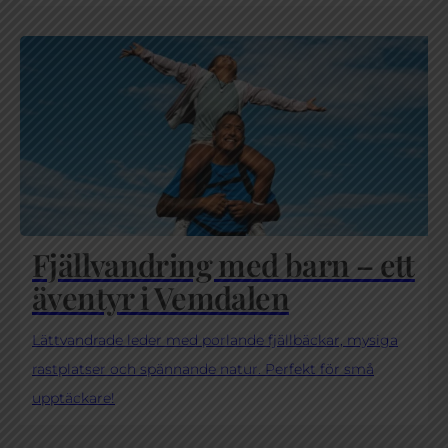
Fjällvandring med barn – ett
äventyr i Vemdalen
Lättvandrade leder med porlande fjällbäckar, mysiga
rastplatser och spännande natur. Perfekt för små
upptäckare!