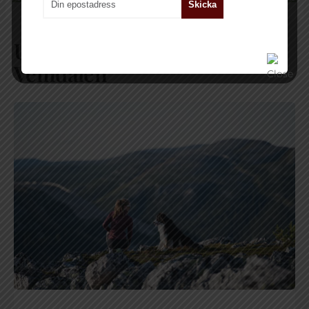
Skicka
Upptäck destination
Vemdalen