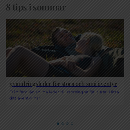
8 tips i sommar
5 vandringsleder för stora och små äventyr
Från familjevänliga leder till storslagna fjällturer. Hitta
ditt äventyr här!