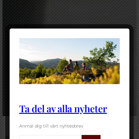
FRIHETEN BÖRJAR HÄR!
Välkommen till Vemdalen i
sommar
Ta del av alla nyheter
Anmäl dig till vårt nyhtesbrev
Boende
Att göra
Event
Mat & dryck
Grupper
Resa hit