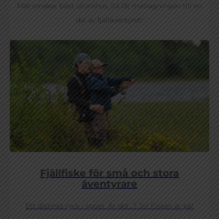
Mat smakar bäst utomhus. Så låt matlagningen till en
del av fjälläventyret!
Fjällfiske för små och stora
äventyrare
Ett distinkt ryck i spöet. Är det…? Jo! Fisken är på!