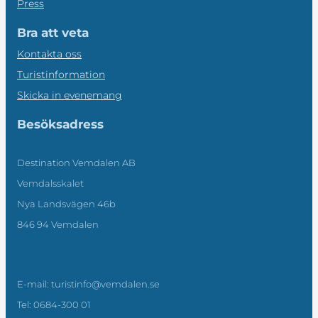
Press
Bra att veta
Kontakta oss
Turistinformation
Skicka in evenemang
Besöksadress
Destination Vemdalen AB
Vemdalsskalet
Nya Landsvägen 46b
846 94 Vemdalen
E-mail: turistinfo@vemdalen.se
Tel: 0684-300 01