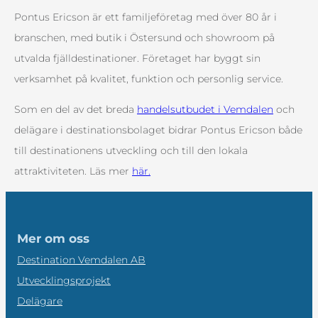
Pontus Ericson är ett familjeföretag med över 80 år i
branschen, med butik i Östersund och showroom på
utvalda fjälldestinationer. Företaget har byggt sin
verksamhet på kvalitet, funktion och personlig service.
Som en del av det breda
handelsutbudet i Vemdalen
och
delägare i destinationsbolaget bidrar Pontus Ericson både
till destinationens utveckling och till den lokala
attraktiviteten. Läs mer
här.
Mer om oss
Destination Vemdalen AB
Utvecklingsprojekt
Delägare