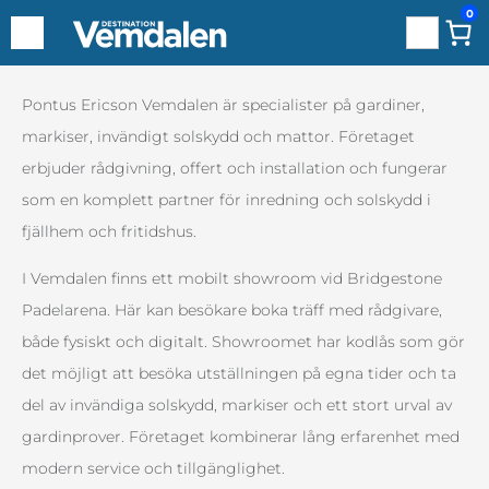
0
Sök
Hoppa
Pontus Ericson Vemdalen är specialister på gardiner,
till
markiser, invändigt solskydd och mattor. Företaget
innehåll
erbjuder rådgivning, offert och installation och fungerar
som en komplett partner för inredning och solskydd i
fjällhem och fritidshus.
I Vemdalen finns ett mobilt showroom vid Bridgestone
Padelarena. Här kan besökare boka träff med rådgivare,
både fysiskt och digitalt. Showroomet har kodlås som gör
det möjligt att besöka utställningen på egna tider och ta
del av invändiga solskydd, markiser och ett stort urval av
gardinprover. Företaget kombinerar lång erfarenhet med
modern service och tillgänglighet.