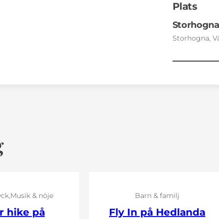
Plats
Storhogna 
Storhogna, V
g
yck
Musik & nöje
Barn & familj
r hike på
Fly In på Hedlanda