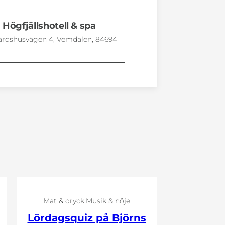
Högfjällshotell & spa
ärdshusvägen 4, Vemdalen, 84694
Mat & dryck
Musik & nöje
Lördagsquiz på Björns