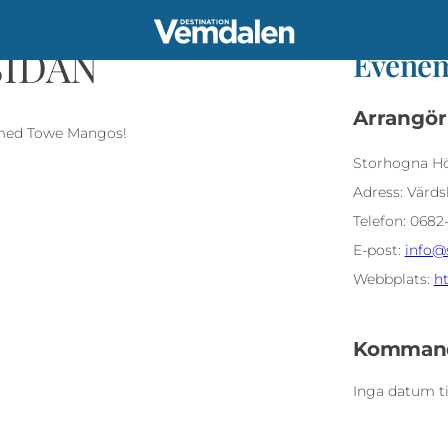
an
SIDAN
Evenem
Arrangör
l med Towe Mangos!
Storhogna Hög
Adress:
Värds
Telefon:
0682-
E-post:
info@
Webbplats:
ht
Kommande
Inga datum ti