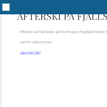
Hem
Evenemangskalender
Afterski på Fjällsid
AFTERSKI PÅ FJÄLL
Afterski på Fjällsidan på Storhogna Högfjällshotel
Varmt välkommen!
Läs mer här!