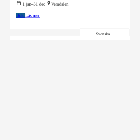
1 jan–31 dec
Vemdalen
Boka
Läs mer
Svenska
Inomhusaktiviteter
Trampolinpark Discohopp
1 jan–31 dec
Vemdalen
Boka
Läs mer
Spa, bad & träning
Spa på Storhogna Högfjällshotell