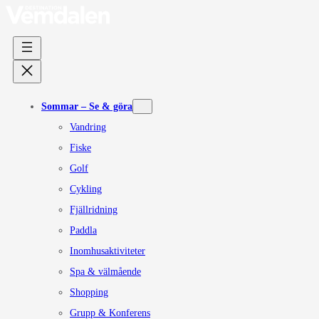
Sommar – Se & göra
Vandring
Fiske
Golf
Cykling
Fjällridning
Paddla
Inomhusaktiviteter
Spa & välmående
Shopping
Grupp & Konferens