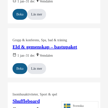
1 jan–31 dec
Vemdalen
Boka
Läs mer
Grupp & konferens
Spa, bad & träning
Eld & gemenskap – bastupaket
1 jan–31 dec
Vemdalen
Boka
Läs mer
Inomhusaktiviteter
Sport & spel
Shuffleboard
Svenska