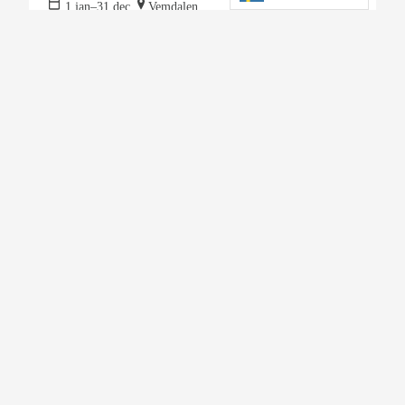
1 jan–31 dec
Vemdalen
Läs mer
Mer om oss
Destination Vemdalen AB
Utvecklingsprojekt
Delägare