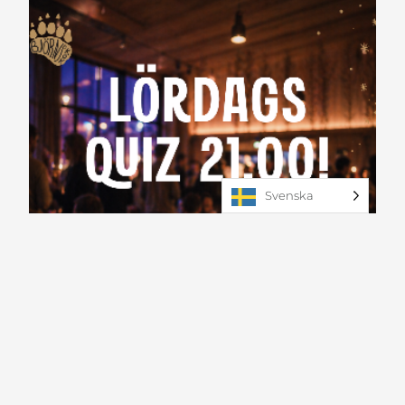
Svenska
Mat & dryck
Musik & nöje
Lördagsquiz på Björns Kök
8 aug 2026
21:00
Quiz varje lördag hela sommaren kl. 21.00 på
Björns Kök. Bra stämning och lokala