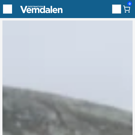
0
Sök