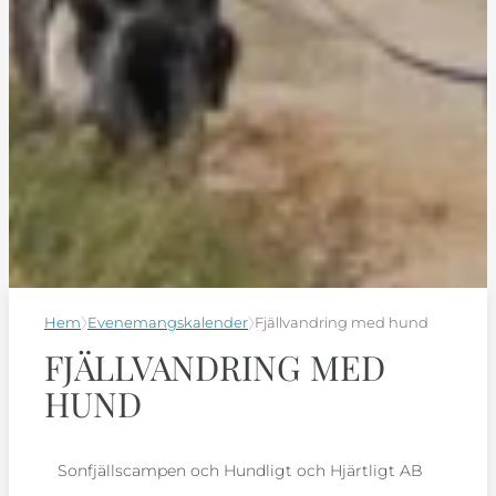
Hem
Evenemangskalender
Fjällvandring med hund
FJÄLLVANDRING MED
HUND
Sonfjällscampen och Hundligt och Hjärtligt AB