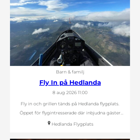
Barn & familj
Fly In på Hedlanda
8 aug 2026
11:00
Fly in och grillen tänds på Hedlanda flygplats.
Öppet för flygintresserade där inbjudna gäster
anländer…
Hedlanda Flygplats