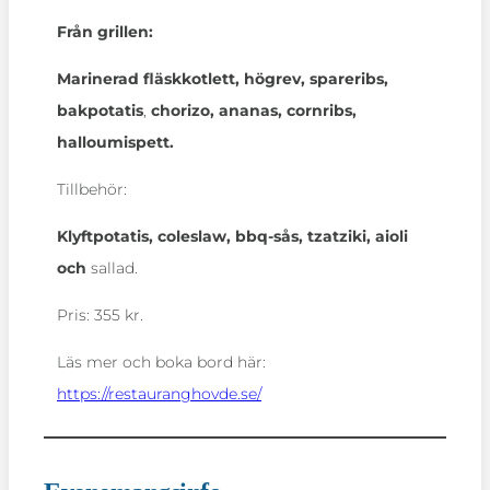
Från grillen:
Marinerad fläskkotlett, högrev, spareribs,
bakpotatis
,
chorizo, ananas, cornribs,
halloumispett.
Tillbehör:
Klyftpotatis, coleslaw, bbq-sås, tzatziki, aioli
och
sallad.
Pris: 355 kr.
Läs mer och boka bord här:
https://restauranghovde.se/