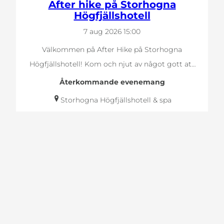
After hike på Storhogna
Högfjällshotell
7 aug 2026
15:00
Välkommen på After Hike på Storhogna
Högfjällshotell! Kom och njut av något gott att
dricka…
Återkommande evenemang
Storhogna Högfjällshotell & spa
Barn & familj
Fly In på Hedlanda
8 aug 2026
11:00
Fly in och grillen tänds på Hedlanda flygplats.
Öppet för flygintresserade där inbjudna gäster