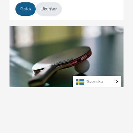
Boka
Läs mer
Svenska
Inomhusaktiviteter
Bordtennis
1 jan–31 dec
Vemdalen