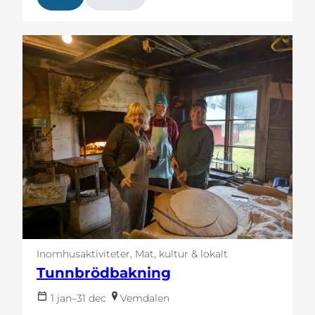
Inomhusaktiviteter
Mat, kultur & lokalt
Tunnbrödbakning
1 jan–31 dec
Vemdalen