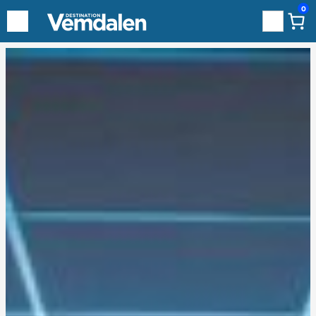
0
Sök