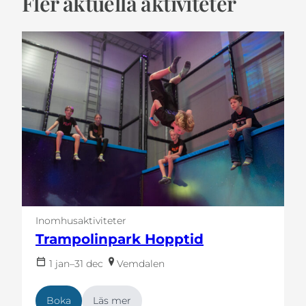
Fler aktuella aktiviteter
Inomhusaktiviteter
Trampolinpark Hopptid
1 jan–31 dec
Vemdalen
Boka
Läs mer