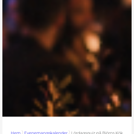
Hem
Evenemangskalender
Lördagsquiz på Björns Kök