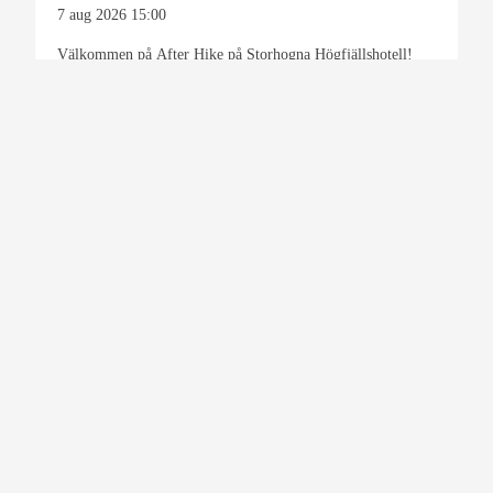
7 aug 2026
15:00
Välkommen på After Hike på Storhogna Högfjällshotell!
Kom och njut av något gott att dricka…
Återkommande evenemang
Storhogna Högfjällshotell & spa
Mat & dryck
Kräftskiva på Fäbokrogen
8 aug 2026
17:00
Fira sensommaren med en klassisk kräftskiva på Fäbo den 8
augusti. Under kvällen serveras en…
Fäbokrogen