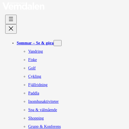
Sommar – Se & göra
Vandring
Fiske
Golf
Cykling
Fjällridning
Paddla
Inomhusaktiviteter
Spa & välmående
Shopping
Grupp & Konferens