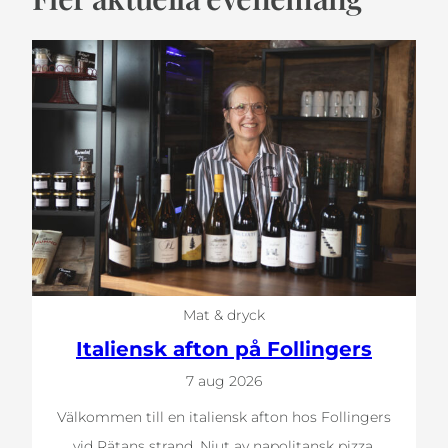
Mat & dryck
Italiensk afton på Follingers
7 aug 2026
Välkommen till en italiensk afton hos Follingers
vid Rätans strand. Njut av napolitansk pizza,