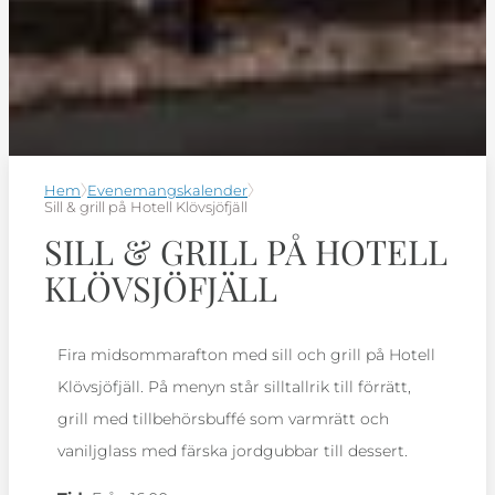
Hem
Evenemangskalender
Sill & grill på Hotell Klövsjöfjäll
SILL & GRILL PÅ HOTELL
KLÖVSJÖFJÄLL
Fira midsommarafton med sill och grill på Hotell
Klövsjöfjäll. På menyn står silltallrik till förrätt,
grill med tillbehörsbuffé som varmrätt och
vaniljglass med färska jordgubbar till dessert.