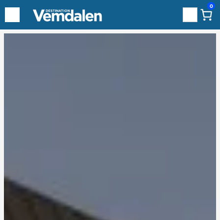
0
Sök