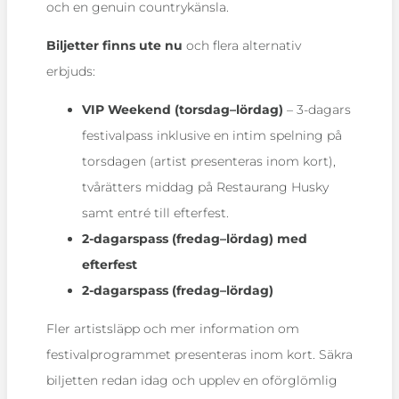
och en genuin countrykänsla.
Biljetter finns ute nu
och flera alternativ
erbjuds:
VIP Weekend (torsdag–lördag)
– 3-dagars
festivalpass inklusive en intim spelning på
torsdagen (artist presenteras inom kort),
tvårätters middag på Restaurang Husky
samt entré till efterfest.
2-dagarspass (fredag–lördag) med
efterfest
2-dagarspass (fredag–lördag)
Fler artistsläpp och mer information om
festivalprogrammet presenteras inom kort. Säkra
biljetten redan idag och upplev en oförglömlig