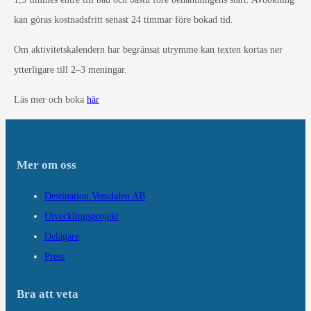
kan göras kostnadsfritt senast 24 timmar före bokad tid.
Om aktivitetskalendern har begränsat utrymme kan texten kortas ner
ytterligare till 2–3 meningar.
Läs mer och boka
här
Mer om oss
Destination Vemdalen AB
Utvecklingsprojekt
Delägare
Press
Bra att veta