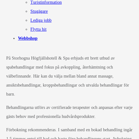
Turistinformation
Stugägare
Lediga jobb
Flytta hit
Webbshop
På Storhogna Högfjällshotell & Spa erbjuds ett brett utbud av
spabehandlingar med fokus på avkoppling, återhämtning och
välbefinnande. Här kan du välja mellan bland annat massage,
ansiktsbehandlingar, kroppsbehandlingar och utvalda behandlingar för
barn.
Behandlingarna utförs av certifierade terapeuter och anpassas efter varje
gästs behov med professionella hudvårdsprodukter.
Förbokning rekommenderas. I samband med en bokad behandling ingår
1,5 timmes entré till bad och bastu före behandlingens start. Avbokning