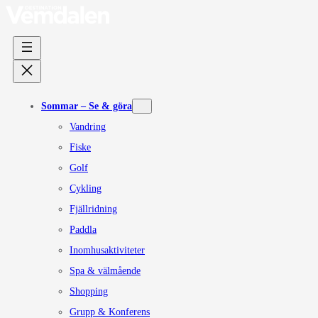
Hoppa
till
innehåll
Sommar – Se & göra
Vandring
Fiske
Golf
Cykling
Fjällridning
Paddla
Inomhusaktiviteter
Spa & välmående
Shopping
Grupp & Konferens