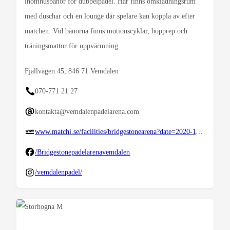
inomhusbanor för dubbelpadel. Här finns omklädningsrum
med duschar och en lounge där spelare kan koppla av efter
matchen. Vid banorna finns motionscyklar, hopprep och
träningsmattor för uppvärmning….
Fjällvägen 45, 846 71 Vemdalen
070-771 21 27
kontakta@vemdalenpadelarena.com
www.matchi.se/facilities/bridgestonearena?date=2020-11-11&sport=
/Bridgestonepadelarenavemdalen
/vemdalenpadel/