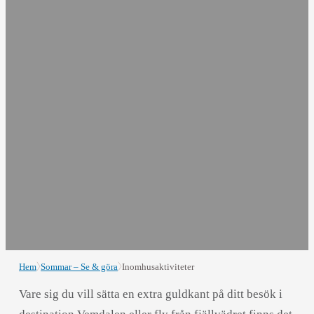
Hem
Sommar – Se & göra
Inomhusaktiviteter
Vare sig du vill sätta en extra guldkant på ditt besök i