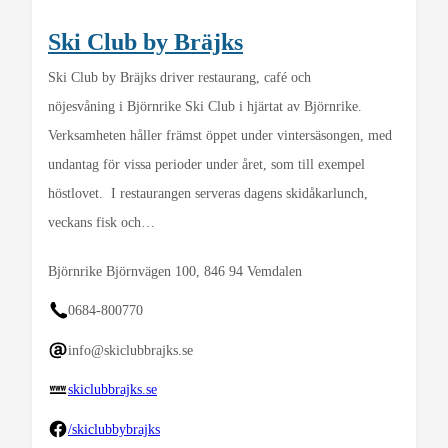
Ski Club by Bräjks
Ski Club by Bräjks driver restaurang, café och
nöjesvåning i Björnrike Ski Club i hjärtat av Björnrike.
Verksamheten håller främst öppet under vintersäsongen, med
undantag för vissa perioder under året, som till exempel
höstlovet. I restaurangen serveras dagens skidåkarlunch,
veckans fisk och…
Björnrike Björnvägen 100, 846 94 Vemdalen
0684-800770
info@skiclubbrajks.se
skiclubbrajks.se
/skiclubbybrajks