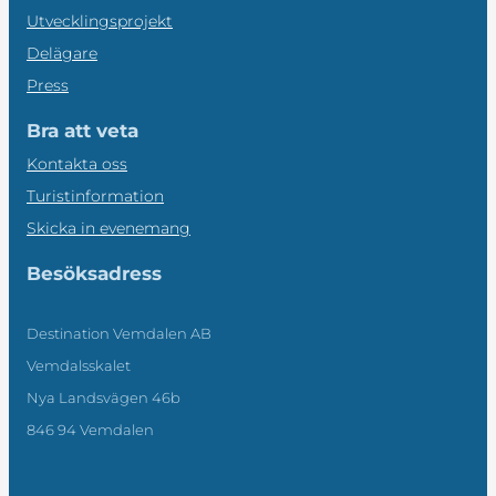
Utvecklingsprojekt
Delägare
Press
Bra att veta
Kontakta oss
Turistinformation
Skicka in evenemang
Besöksadress
Destination Vemdalen AB
Vemdalsskalet
Nya Landsvägen 46b
846 94 Vemdalen