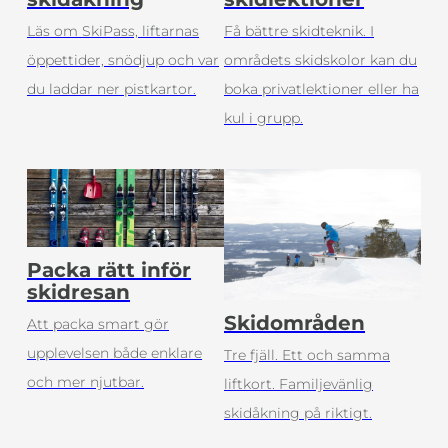
Läs om SkiPass, liftarnas
Få bättre skidteknik. I
öppettider, snödjup och var
områdets skidskolor kan du
du laddar ner pistkartor.
boka privatlektioner eller ha
kul i grupp.
Packa rätt inför
skidresan
Skidområden
Att packa smart gör
upplevelsen både enklare
Tre fjäll. Ett och samma
och mer njutbar.
liftkort. Familjevänlig
skidåkning på riktigt.