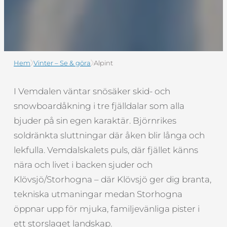
Hem
Vinter – Se & göra
Alpint
I Vemdalen väntar snösäker skid- och
snowboardåkning i tre fjälldalar som alla
bjuder på sin egen karaktär. Björnrikes
soldränkta sluttningar där åken blir långa och
lekfulla. Vemdalskalets puls, där fjället känns
nära och livet i backen sjuder och
Klövsjö/Storhogna – där Klövsjö ger dig branta,
tekniska utmaningar medan Storhogna
öppnar upp för mjuka, familjevänliga pister i
ett storslaget landskap.