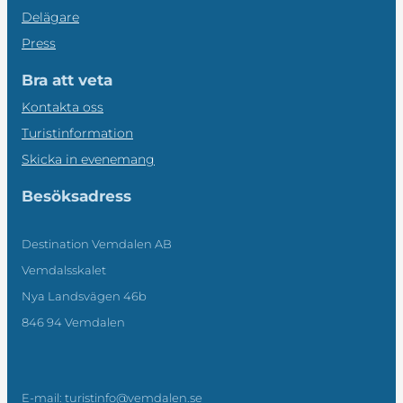
Delägare
Press
Bra att veta
Kontakta oss
Turistinformation
Skicka in evenemang
Besöksadress
Destination Vemdalen AB
Vemdalsskalet
Nya Landsvägen 46b
846 94 Vemdalen
E-mail: turistinfo@vemdalen.se