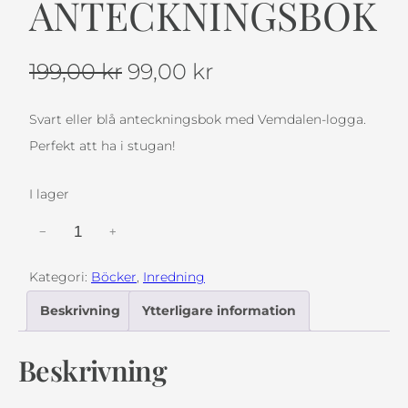
ANTECKNINGSBOK
D
D
199,00
kr
99,00
kr
e
e
t
t
Svart eller blå anteckningsbok med Vemdalen-logga.
u
n
Perfekt att ha i stugan!
r
u
I lager
s
v
p
a
V
−
+
r
r
e
u
a
Kategori:
Böcker
, 
Inredning
m
n
n
Beskrivning
Ytterligare information
d
g
d
a
l
e
Beskrivning
l
i
p
e