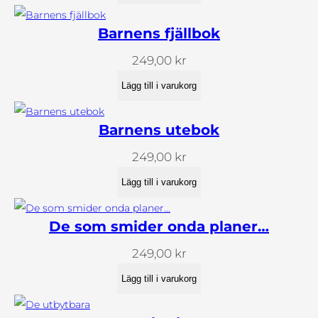
0
.
ä
Barnens fjällbok
0
n
249,00
kr
g
k
d
Lägg till i varukorg
r
.
Barnens utebok
249,00
kr
Lägg till i varukorg
De som smider onda planer…
249,00
kr
Lägg till i varukorg