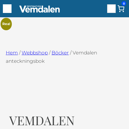
0
Sök
Hoppa
Rea!
till
innehåll
Hem
/
Webbshop
/
Böcker
/ Vemdalen
anteckningsbok
VEMDALEN