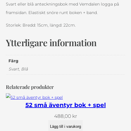
g
r
n
Svart eller blå anteckningsbok med Vemdalen logga på
a
i
a
framsidan. Elastiskt snöre runt boken + band.
p
s
n
Storlek: Bredd: 15cm, längd: 22cm.
r
e
t
i
t
e
Ytterligare information
s
ä
c
e
r
k
t
:
Färg
n
v
9
Svart, Blå
i
a
9
n
r
,
Relaterade produkter
g
:
0
s
1
0
52 små äventyr bok + spel
b
9
o
488,00
kr
9
k
k
Lägg till i varukorg
,
r
m