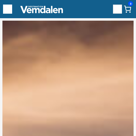
0
Sök