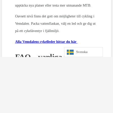
upptäcka nya platser eller testa mer utmanande MTB.
Oavsett nivå finns det gott om möjligheter till cykling i
Vemdalen. Packa vattenflaskan, välj en led och ge dig ut
på ett cykeläventyr i fjällmiljö.
Alla Vemdalens cykelleder hittar du här
Svenska
FAQ – vanliga frågor om
cykling i Vemdalen
Finns det cykling för barnfamiljer i
Vemdalen?
Ja, det finns flera familjevänliga alternativ. Vemdalsskalet
har flowleder, pumptrack och teknikbana. Även
cykelbanan vid Lövås i Vemdalen by passar bra för