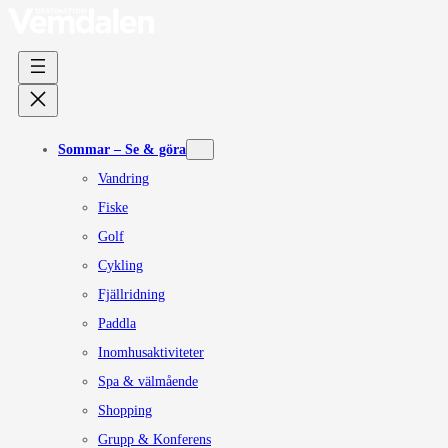
Sommar – Se & göra
Vandring
Fiske
Golf
Cykling
Fjällridning
Paddla
Inomhusaktiviteter
Spa & välmående
Shopping
Grupp & Konferens