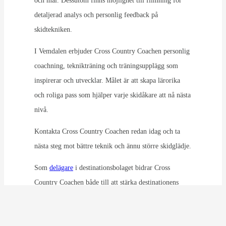
och mål. Dessutom finns möjlighet till filmning för
detaljerad analys och personlig feedback på
skidtekniken.
I Vemdalen erbjuder Cross Country Coachen personlig
coachning, teknikträning och träningsupplägg som
inspirerar och utvecklar. Målet är att skapa lärorika
och roliga pass som hjälper varje skidåkare att nå nästa
nivå.
Kontakta Cross Country Coachen redan idag och ta
nästa steg mot bättre teknik och ännu större skidglädje.
Som
delägare
i destinationsbolaget bidrar Cross
Country Coachen både till att stärka destinationens
attraktionskraft och utveckling året runt.