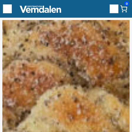
0
Sök