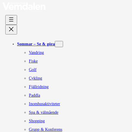
Sommar – Se & göra
Vandring
Fiske
Golf
Cykling
Fjällridning
Paddla
Inomhusaktiviteter
Spa & välmående
Shopping
Grupp & Konferens