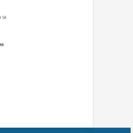
9 58
ss