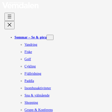
Sommar – Se & göra
Vandring
Fiske
Golf
Cykling
Fjällridning
Paddla
Inomhusaktiviteter
Spa & välmående
Shopping
Grupp & Konferens