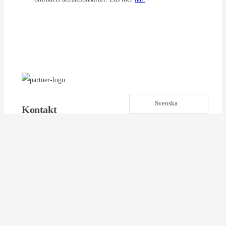
Svenska
Kontakt
Tel: 072-212 33 39
info@trumvallens-jakt.se
Hemsida
Hitta till oss