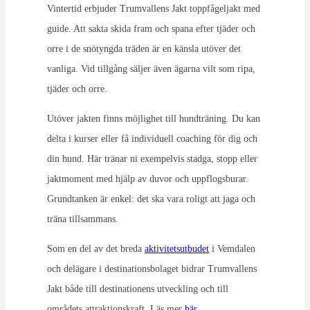
Vintertid erbjuder Trumvallens Jakt toppfågeljakt med
guide. Att sakta skida fram och spana efter tjäder och
orre i de snötyngda träden är en känsla utöver det
vanliga. Vid tillgång säljer även ägarna vilt som ripa,
tjäder och orre.
Utöver jakten finns möjlighet till hundträning. Du kan
delta i kurser eller få individuell coaching för dig och
din hund. Här tränar ni exempelvis stadga, stopp eller
jaktmoment med hjälp av duvor och uppflogsburar.
Grundtanken är enkel: det ska vara roligt att jaga och
träna tillsammans.
Som en del av det breda
aktivitetsutbudet
i Vemdalen
och delägare i destinationsbolaget bidrar Trumvallens
Jakt både till destinationens utveckling och till
områdets attraktionskraft. Läs mer
här.