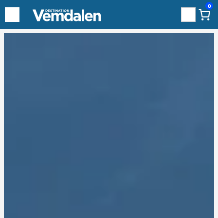
0
Sök