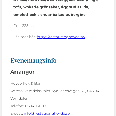
tofu, wokade
grönsaker, äggnudlar, ris,
omelett och
sichuanbakad aubergine
.
Pris: 335 kr.
Läs mer här:
https://restauranghovde.se/
Evenemangsinfo
Arrangör
Hovde Kök & Bar
Adress:
Vemdalsskalet Nya landsvägen 50, 846 94
Vemdalen
Telefon:
0684-151 30
E-post:
info@restauranghovde.se