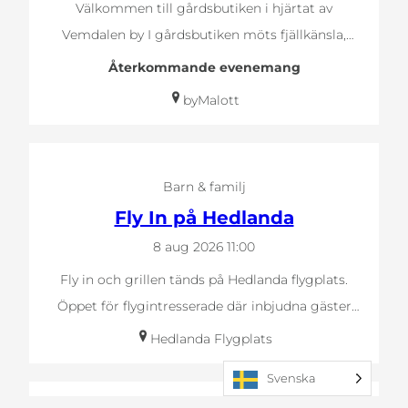
Välkommen till gårdsbutiken i hjärtat av
Vemdalen by I gårdsbutiken möts fjällkänsla,
naturens stillhet och…
Återkommande evenemang
byMalott
Barn & familj
Fly In på Hedlanda
8 aug 2026
11:00
Fly in och grillen tänds på Hedlanda flygplats.
Öppet för flygintresserade där inbjudna gäster
anländer…
Hedlanda Flygplats
Svenska