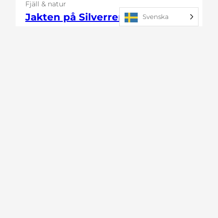
Fjäll & natur
Jakten på Silverrenen
Svenska
1 jan–31 dec
Vemdalsskalet
Läs mer
Mer om oss