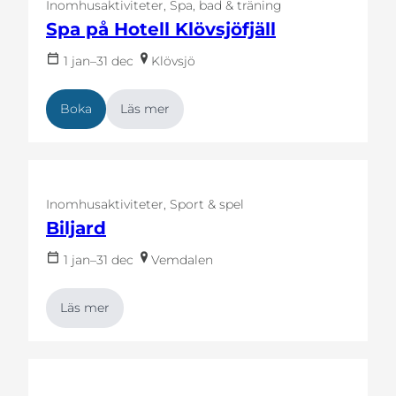
Inomhusaktiviteter
Spa, bad & träning
Spa på Hotell Klövsjöfjäll
1 jan–31 dec
Klövsjö
Boka
Läs mer
Inomhusaktiviteter
Sport & spel
Biljard
1 jan–31 dec
Vemdalen
Läs mer