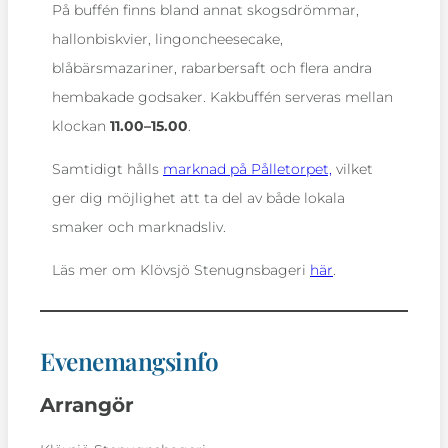
På buffén finns bland annat skogsdrömmar,
hallonbiskvier, lingoncheesecake,
blåbärsmazariner, rabarbersaft och flera andra
hembakade godsaker. Kakbuffén serveras mellan
klockan
11.00–15.00
.
Samtidigt hålls
marknad på Pålletorpet,
vilket
ger dig möjlighet att ta del av både lokala
smaker och marknadsliv.
Läs mer om Klövsjö Stenugnsbageri
här
.
Evenemangsinfo
Arrangör