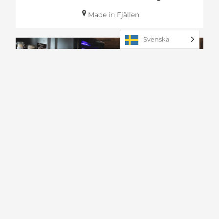
Made in Fjällen
Svenska
Mat & dryck
Italiensk afton på Follingers
7 aug 2026