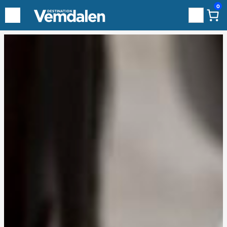
0
Sök