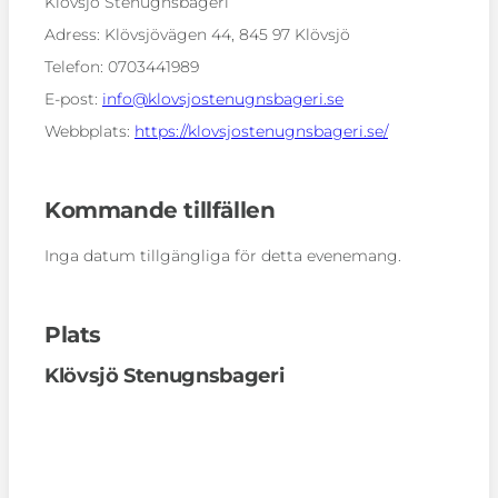
Klövsjö Stenugnsbageri
Adress:
Klövsjövägen 44, 845 97 Klövsjö
Telefon:
0703441989
E-post:
info@klovsjostenugnsbageri.se
Webbplats:
https://klovsjostenugnsbageri.se/
Kommande tillfällen
Inga datum tillgängliga för detta evenemang.
Plats
Klövsjö Stenugnsbageri