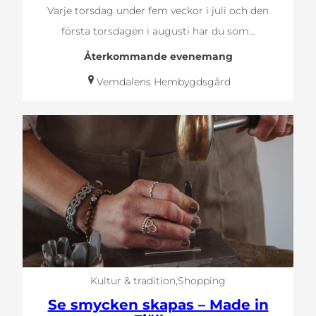
Varje torsdag under fem veckor i juli och den
första torsdagen i augusti har du som…
Återkommande evenemang
Vemdalens Hembygdsgård
Kultur & tradition
Shopping
Se smycken skapas – Made in