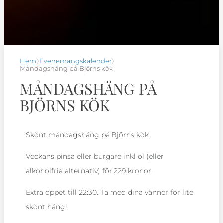
Hem
Evenemangskalender
Måndagshäng på Björns kök
MÅNDAGSHÄNG PÅ
BJÖRNS KÖK
Skönt måndagshäng på Björns kök.
Veckans pinsa eller burgare inkl öl (eller
alkoholfria alternativ) för 229 kronor.
Extra öppet till 22:30. Ta med dina vänner för lite
skönt häng!