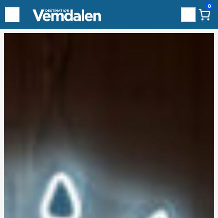
0
Sök