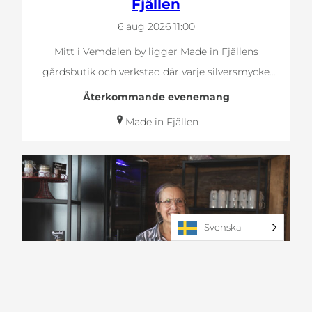
Fjällen
6 aug 2026
11:00
Mitt i Vemdalen by ligger Made in Fjällens
gårdsbutik och verkstad där varje silversmycke
skapas…
Återkommande evenemang
Made in Fjällen
Svenska