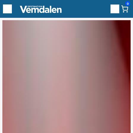
0
Sök