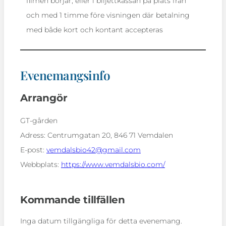
filmen börjar, eller i biljettkassan på plats från
och med 1 timme före visningen där betalning
med både kort och kontant accepteras
Evenemangsinfo
Arrangör
GT-gården
Adress:
Centrumgatan 20, 846 71 Vemdalen
E-post:
vemdalsbio42@gmail.com
Webbplats:
https://www.vemdalsbio.com/
Kommande tillfällen
Inga datum tillgängliga för detta evenemang.