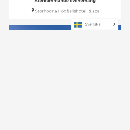
Återkommande evenemang
Storhogna Högfjällshotell & spa
Svenska
Barn & familj
Fly In på Hedlanda