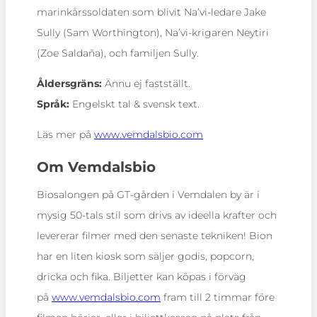
marinkårssoldaten som blivit Na’vi-ledare Jake
Sully (Sam Worthington), Na’vi-krigaren Neytiri
(Zoe Saldaña), och familjen Sully.
Åldersgräns:
Ännu ej fastställt.
Språk:
Engelskt tal & svensk text.
Läs mer på
www.vemdalsbio.com
Om Vemdalsbio
Biosalongen på GT-gården i Vemdalen by är i
mysig 50-tals stil som drivs av ideella krafter och
levererar filmer med den senaste tekniken! Bion
har en liten kiosk som säljer godis, popcorn,
dricka och fika. Biljetter kan köpas i förväg
på
www.vemdalsbio.com
fram till 2 timmar före