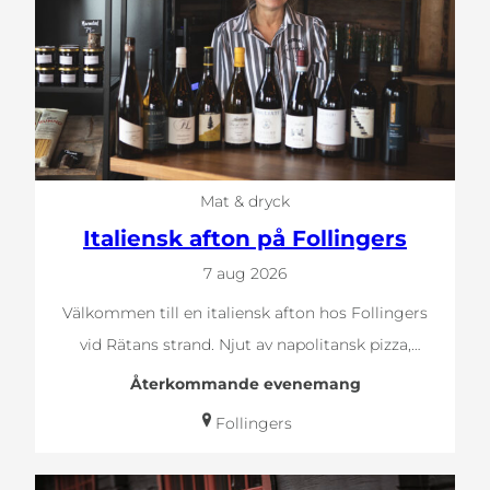
Mat & dryck
Italiensk afton på Follingers
7 aug 2026
Välkommen till en italiensk afton hos Follingers
vid Rätans strand. Njut av napolitansk pizza,
pasta…
Återkommande evenemang
Follingers