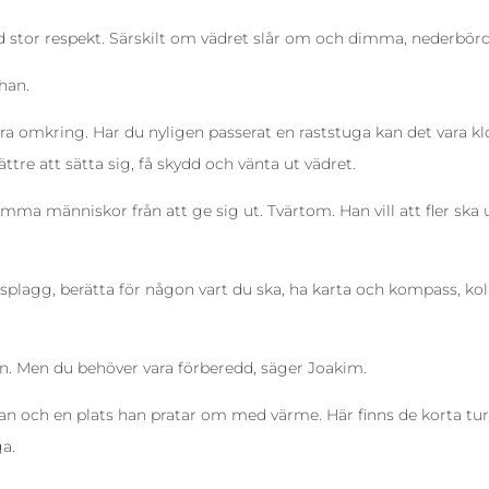
d stor respekt. Särskilt om vädret slår om och dimma, nederbörd 
han.
 irra omkring. Har du nyligen passerat en raststuga kan det vara kl
ttre att sätta sig, få skydd och vänta ut vädret.
mma människor från att ge sig ut. Tvärtom. Han vill att fler ska
splagg, berätta för någon vart du ska, ha karta och kompass, koll
llen. Men du behöver vara förberedd, säger Joakim.
an och en plats han pratar om med värme. Här finns de korta tu
ga.