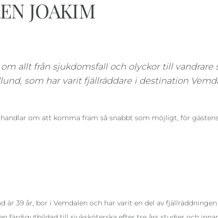
EN JOAKIM
 om allt från sjukdomsfall och olyckor till vandrare
nd, som har varit fjällräddare i destination Vemda
 handlar om att komma fram så snabbt som möjligt, för gästens 
är 39 år, bor i Vemdalen och har varit en del av fjällräddningen i
n färdigutbildad till sjuksköterska efter tre års studier och in