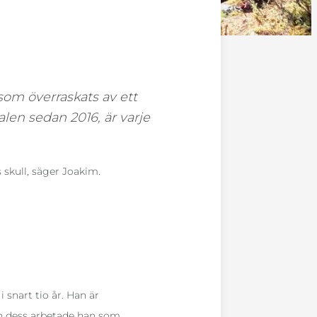
 som överraskats av ett
len sedan 2016, är varje
skull, säger Joakim.
 snart tio år. Han är
nan dess arbetade han som