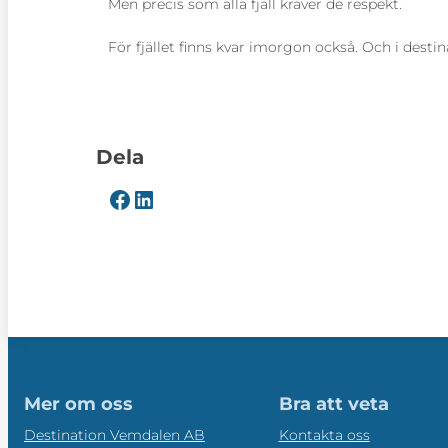
Men precis som alla fjäll kräver de respekt.
För fjället finns kvar imorgon också. Och i destin
Dela
Mer om oss
Bra att veta
Destination Vemdalen AB
Kontakta oss