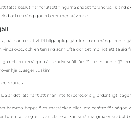
t fatta beslut när förutsättningarna snabbt förändras. Ibland sk
er, vind och terräng gör arbetet mer krävande.
äll
ra, nära och relativt lättillgängliga jämfört med många andra fjä
 vindskydd, och en terräng som ofta gör det möjligt att ta sig 
ngliga och att terrängen är relativt snäll jämfört med andra fjällo
höver hjälp, säger Joakim.
nderskattas.
 Då är det lätt hänt att man inte förbereder sig ordentligt, säger
et hemma, hoppa över matsäcken eller inte berätta för någon va
r turen tar längre tid än planerat kan små marginaler snabbt bli