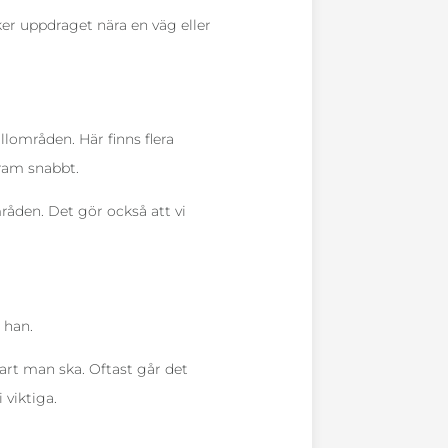
er uppdraget nära en väg eller
llområden. Här finns flera
fram snabbt.
mråden. Det gör också att vi
 han.
rt man ska. Oftast går det
 viktiga.