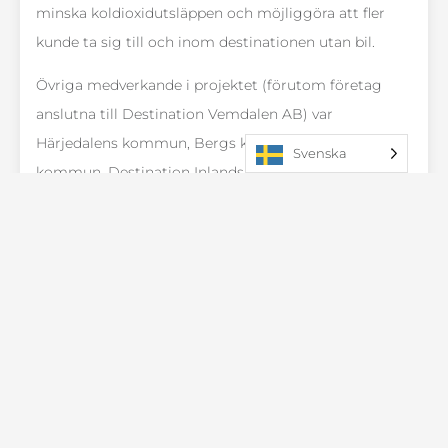
minska koldioxidutsläppen och möjliggöra att fler
kunde ta sig till och inom destinationen utan bil.
Övriga medverkande i projektet (förutom företag
anslutna till Destination Vemdalen AB) var
Härjedalens kommun, Bergs kommun, Östersunds
Svenska
kommun, Destination Inlandsbanan, Destination
Funäsfjällen, Lofsdalens turistnäring ekonomisk
förening, Fjällhubben, Region Jämtland Härjedalen,
Freelway, KTH, Adaptive Media och Sustainable
Innovation. Projektet delfinansierades av Vinnova och
pågick till september 2023.
Maila
info@vemdalen.se
Har du frågor om projektet?