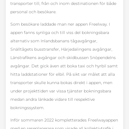
transporter till, från och inom destinationen för både
personal och besökare.
Som besökare laddade man ner appen Freelway. I
appen fanns synliga och till viss del bokningsbara
alternativ som Inlandsbanans tågavgångar,
Snälltågets busstransfer, Härjedalingens avgångar,
Länstrafikens avgångar och skidbussen Snöpendelns
avgångar. Det gick även att boka taxi och hyrbil samt
hitta laddstationer för elbil. På sikt var målet att alla
transporter skulle kunna bokas direkt i appen, men
under projekttiden var vissa tjänster bokningsbara
medan andra länkade vidare till respektive
bokningssystem.
Inför sommaren 2022 kompletterades Freelwayappen
med en reseplanerare som visade all kollektivtrafik i