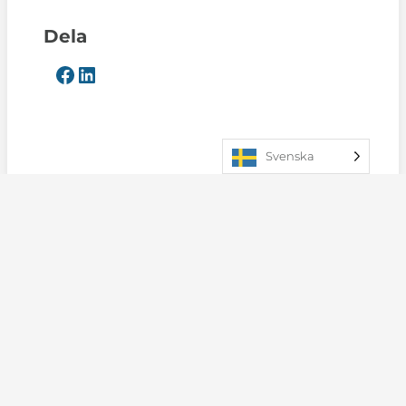
Dela
Svenska
Mer om oss
Destination Vemdalen AB
Utvecklingsprojekt
Delägare
Press
Bra att veta