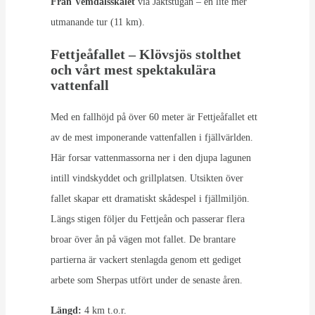
Från Vemdalsskalet
via Jaktstugan – en lite mer
utmanande tur (11 km).
Fettjeåfallet – Klövsjös stolthet
och vårt mest spektakulära
vattenfall
Med en fallhöjd på över 60 meter är Fettjeåfallet ett
av de mest imponerande vattenfallen i fjällvärlden.
Här forsar vattenmassorna ner i den djupa lagunen
intill vindskyddet och grillplatsen. Utsikten över
fallet skapar ett dramatiskt skådespel i fjällmiljön.
Längs stigen följer du Fettjeån och passerar flera
broar över ån på vägen mot fallet. De brantare
partierna är vackert stenlagda genom ett gediget
arbete som Sherpas utfört under de senaste åren.
Längd:
4 km t.o.r.