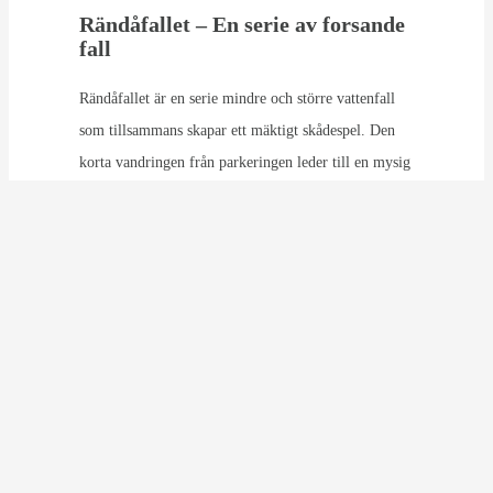
Rändåfallet – En serie av forsande
fall
Rändåfallet är en serie mindre och större vattenfall
som tillsammans skapar ett mäktigt skådespel. Den
korta vandringen från parkeringen leder till en mysig
rastplats vid det första fallet. Därefter fortsätter
stigen längs vattenfallet. Totalt sträcker sig
vattenfallet cirka 1 km.
Längd:
2 km
Start:
Parkering i Långå, ca 45 km från
Vemdalsskalet