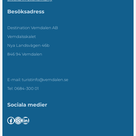
Besöksadress
Destination Vemdalen AB
Vemdalsskalet
Nya Landsvägen 46b
846 94 Vemdalen
E-mail: turistinfo@vemdalen.se
Tel: 0684-300 01
Sociala medier
Facebook
Instagram
LinkedIn