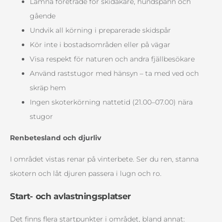
Lämna företräde för skidåkare, hundspann och
gående
Undvik all körning i preparerade skidspår
Kör inte i bostadsområden eller på vägar
Visa respekt för naturen och andra fjällbesökare
Använd raststugor med hänsyn – ta med ved och
skräp hem
Ingen skoterkörning nattetid (21.00–07.00) nära
stugor
Renbetesland och djurliv
I området vistas renar på vinterbete. Ser du ren, stanna
skotern och låt djuren passera i lugn och ro.
Start- och avlastningsplatser
Det finns flera startpunkter i området, bland annat: