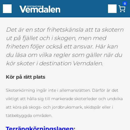
0
Sök
Hoppa
Det är en stor frihetskänsla att ta skotern
till
ut på fjället och i skogen, men med
innehåll
friheten följer också ett ansvar. Här kan
du läsa om vilka regler som gäller när du
kör skoter i destination Vemdalen.
Kör på rätt plats
Skoterkörning ingår inte i allemansrätten. Därför är det
viktigt att hålla sig till markerade skoterleder och undvika
att köra på skogs- och jordbruksmark, skidspår eller i
tätbebyggda områden.
Terrängkörningslagen
: