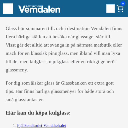
0
Sök
Hoppa
Glass hör sommaren till, och i destination Vemdalen finns
till
flera härliga ställen att besöka när glassuget slår till.
innehåll
Visst går det alltid att svänga in på närmsta matbutik eller
mack för en klassisk pinnglass, men ibland vill man lyxa
till det med kulglass, mjukglass eller en riktigt generös
glassmeny.
För dig som älskar glass är Glassbanken ett extra gott
tips. Här finns härliga glassmenyer för både stora och
små glassfantaster.
Här kan du köpa kulglass:
Fjällkonditoriet Vemdalsskalet