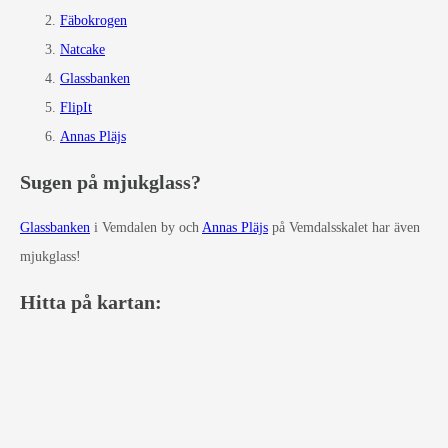
Fäbokrogen
Natcake
Glassbanken
FlipIt
Annas Pläjs
Sugen på mjukglass?
Glassbanken
i Vemdalen by och
Annas Pläjs
på Vemdalsskalet har även
mjukglass!
Hitta på kartan: