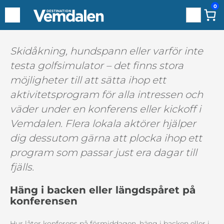
0
Sök
Hoppa
Skidåkning, hundspann eller varför inte
till
testa golfsimulator – det finns stora
innehåll
möjligheter till att sätta ihop ett
aktivitetsprogram för alla intressen och
väder under en konferens eller kickoff i
Vemdalen. Flera lokala aktörer hjälper
dig dessutom gärna att plocka ihop ett
program som passar just era dagar till
fjälls.
Häng i backen eller längdspåret på
konferensen
Hur låter konferens på förmiddagen, häng i backen eller i