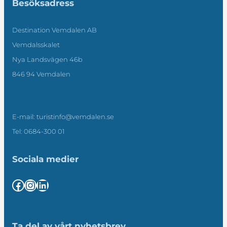
Besöksadress
Destination Vemdalen AB
Vemdalsskalet
Nya Landsvägen 46b
846 94 Vemdalen
E-mail: turistinfo@vemdalen.se
Tel: 0684-300 01
Sociala medier
Facebook
Instagram
LinkedIn
Ta del av vårt nyhetsbrev