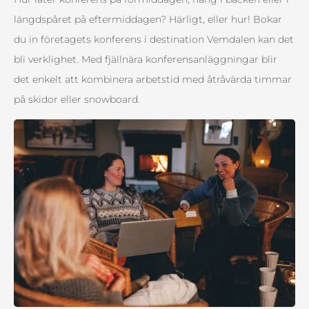
längdspåret på eftermiddagen? Härligt, eller hur! Bokar
du in företagets konferens i destination Vemdalen kan det
bli verklighet. Med fjällnära konferensanläggningar blir
det enkelt att kombinera arbetstid med åtråvärda timmar
på skidor eller snowboard.