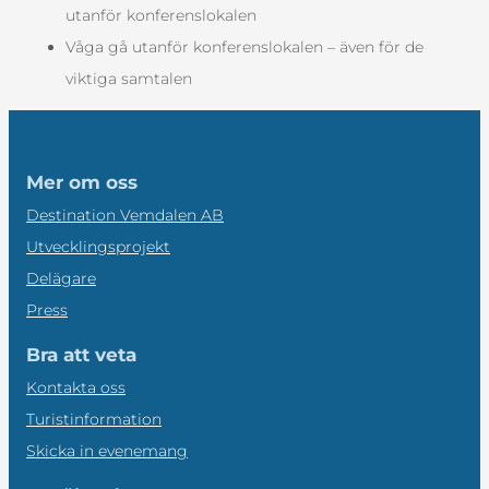
utanför konferenslokalen
Våga gå utanför konferenslokalen – även för de
viktiga samtalen
Mer om oss
Destination Vemdalen AB
Utvecklingsprojekt
Delägare
Press
Bra att veta
Kontakta oss
Turistinformation
Skicka in evenemang