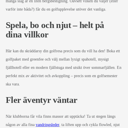
många slag är en liten bergsbestigning. Oavsett vilken du väljer (eller
varför inte båda?) får du en golfupplevelse utöver det vanliga.
Spela, bo och njut – helt på
dina villkor
Här kan du skräddarsy din golfresa precis som du vill ha den! Boka ett
golfpaket med greenfee och välj mellan lyxigt spahotell, mysigt
fjällhotell eller en modern fjällstuga med utsikt över sommarfjällen. En
perfekt mix av aktivitet och avkoppling – precis som en golfsemester
ska vara.
Fler äventyr väntar
När klubborna får vila finns massor att upptäcka! Ta ut stegen längs
någon av alla fina
vandringsleder
, ta liften upp och cykla flowled, njut