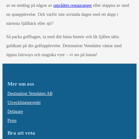
av en middag på någon av
områdets restauranger
eller slappna av med
en spaupplevelse. Och varför inte avrunda dagen med ett dopp i
närmsta fjällbäck eller sjö?
Så packa golfbagen, ta med ditt bästa humör och låt fjällen sätta
guldkant på din golfupplevelse. Destination Vemdalen väntar med
öppna fairways och magiska vyer – vi ses på banan!
Mer om oss
Destination Vemdalen AB
Utvecklingsprojekt
Delägare
Press
Bra att veta