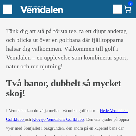
0
Sök
Hoppa
Tänk dig att stå på första tee, ta ett djupt andetag
till
och blicka ut över en golfbana där fjälltopparna
innehåll
hälsar dig välkommen. Välkommen till golf i
Vemdalen – en upplevelse som kombinerar sport,
natur och ren njutning!
Två banor, dubbelt så mycket
skoj!
I Vemdalen kan du välja mellan två unika golfbanor –
Hede Vemdalens
Golfklubb
och
Klövsjö Vemdalens Golfklubb
. Den ena bjuder på öppna
vyer med Sonfjället i bakgrunden, den andra på en kuperad bana där