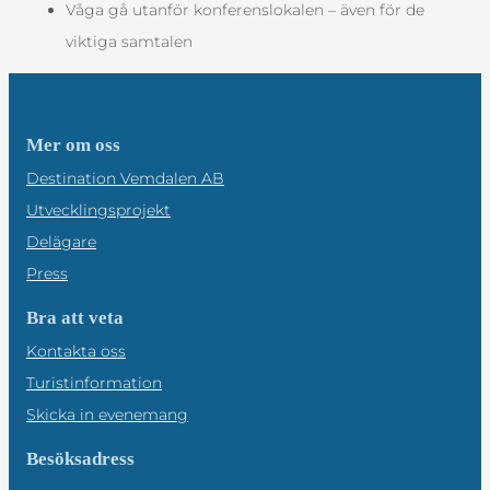
Våga gå utanför konferenslokalen – även för de
viktiga samtalen
Mer om oss
Destination Vemdalen AB
Utvecklingsprojekt
Delägare
Press
Bra att veta
Kontakta oss
Turistinformation
Skicka in evenemang
Besöksadress