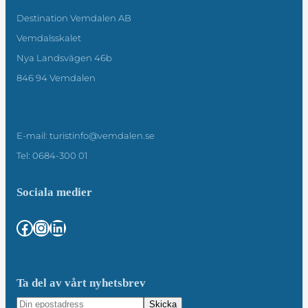
Destination Vemdalen AB
Vemdalsskalet
Nya Landsvägen 46b
846 94 Vemdalen
E-mail: turistinfo@vemdalen.se
Tel: 0684-300 01
Sociala medier
Facebook
Instagram
LinkedIn
Ta del av vårt nyhetsbrev
Skicka