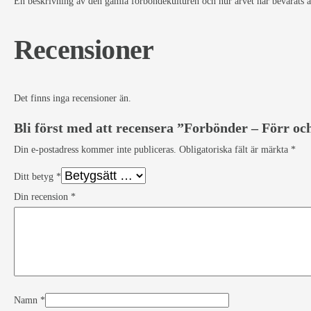
En beskrivning av den gamla forbonde­kulturen och hur arvet har bevarats av
Recensioner
Det finns inga recensioner än.
Bli först med att recensera ”Forbönder – Förr oc
Din e-postadress kommer inte publiceras.
Obligatoriska fält är märkta
*
Ditt betyg
*
Din recension
*
Namn
*