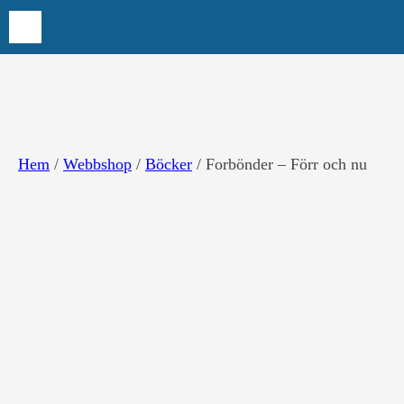
Hoppa
till
innehåll
Hem
/
Webbshop
/
Böcker
/ Forbönder – Förr och nu