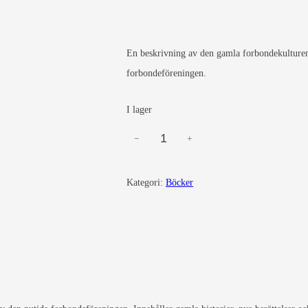
En beskrivning av den gamla forbondekulturen 
forbondeföreningen.
I lager
−
+
F
o
r
Kategori:
Böcker
b
ö
n
d
e
r