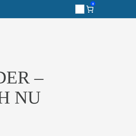
0
Sök
ER –
H NU