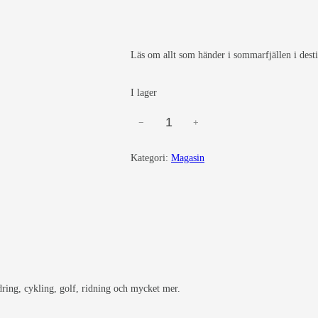
Läs om allt som händer i sommarfjällen i dest
I lager
−
+
M
a
Kategori:
Magasin
g
a
s
i
n
V
e
ring, cykling, golf, ridning och mycket mer.
m