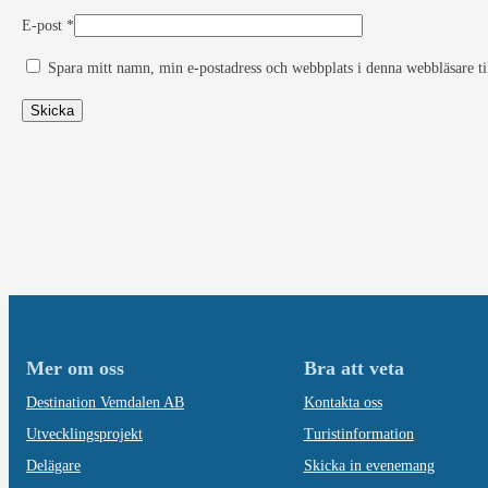
E-post
*
Spara mitt namn, min e-postadress och webbplats i denna webbläsare ti
Mer om oss
Bra att veta
Destination Vemdalen AB
Kontakta oss
Utvecklingsprojekt
Turistinformation
Delägare
Skicka in evenemang