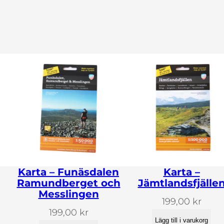
ä
n
g
d
Karta – Funäsdalen
Karta –
Ramundberget och
Jämtlandsfjälle
Messlingen
199,00
kr
199,00
kr
Lägg till i varukorg