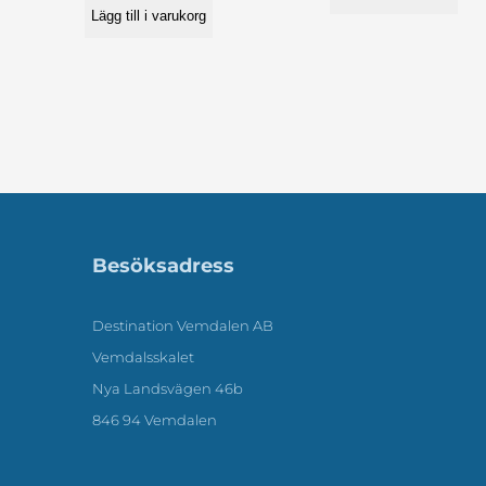
Lägg till i varukorg
Besöksadress
Destination Vemdalen AB
Vemdalsskalet
Nya Landsvägen 46b
846 94 Vemdalen