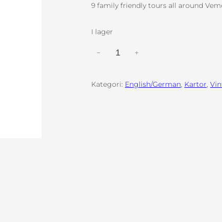
9 family friendly tours all around Vemd
I lager
S
−
+
k
i
Kategori:
English/German
, 
Kartor
, 
Vin
t
r
a
i
l
m
a
p
m