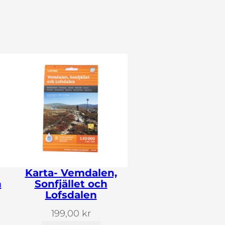
Karta- Vemdalen,
n
Sonfjället och
Lofsdalen
199,00
kr