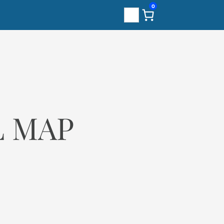
0
Sök
L MAP