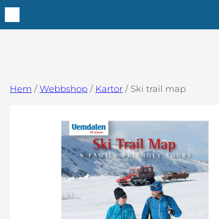
Hoppa
till
innehåll
Hem
/
Webbshop
/
Kartor
/ Ski trail map