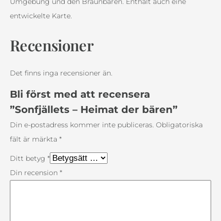
e
Umgebung und den Braunbären. Enthält auch eine
t
entwickelte Karte.
s
Recensioner
–
H
e
Det finns inga recensioner än.
i
Bli först med att recensera
m
”Sonfjällets – Heimat der bären”
a
Din e-postadress kommer inte publiceras.
Obligatoriska
t
fält är märkta
*
d
e
Ditt betyg
*
r
Din recension
*
b
ä
r