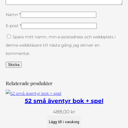
e
n
Namn
*
m
E-post
*
ä
Spara mitt namn, min e-postadress och webbplats i
n
denna webbläsare till nästa gång jag skriver en
g
kommentar.
d
Relaterade produkter
52 små äventyr bok + spel
488,00
kr
Lägg till i varukorg