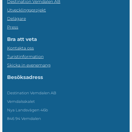
Destination Vemdalen AB
Utvecklingsprojekt
Delägare
Press
Bra att veta
Kontakta oss
Turistinformation
Skicka in evenemang
Besöksadress
Destination Vemdalen AB
Vemdalsskalet
Nya Landsvägen 46b
846 94 Vemdalen