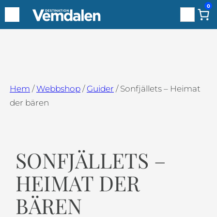
0
Sök
Hoppa
till
innehåll
Hem
/
Webbshop
/
Guider
/ Sonfjällets – Heimat
der bären
SONFJÄLLETS –
HEIMAT DER
BÄREN