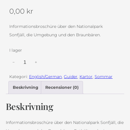
0,00
kr
Informationsbroschüre über den Nationalpark
Sonfjäll, die Umgebung und den Braunbären.
I lager
S
−
+
o
Kategori:
English/German
, 
Guider
, 
Kartor
, 
Sommar
n
Beskrivning
Recensioner (0)
f
j
Beskrivning
ä
l
l
Informationsbroschüre über den Nationalpark Sonfjäll, die