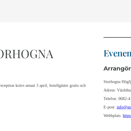
TORHOGNA
Evenem
Arrangör
Storhogna Högfj
eption krävs senast 3 april, hotellgäster gratis och
Adress:
Värdshus
Telefon:
0682-41
E-post:
info@st
Webbplats:
https