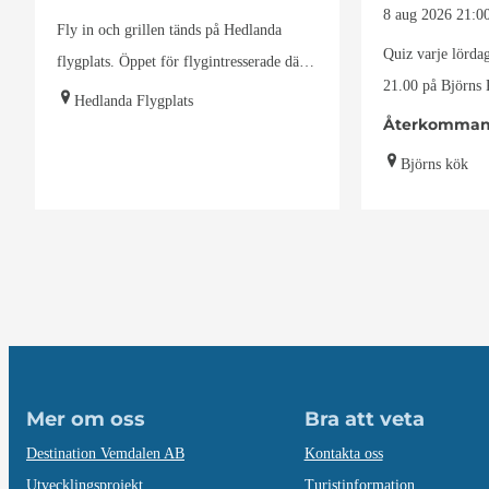
8 aug 2026
21:0
Fly in och grillen tänds på Hedlanda
Quiz varje lörda
flygplats. Öppet för flygintresserade där
21.00 på Björns
inbjudna gäster anländer…
Hedlanda Flygplats
lokala quizmast
Återkomman
Björns kök
Mer om oss
Bra att veta
Destination Vemdalen AB
Kontakta oss
Utvecklingsprojekt
Turistinformation