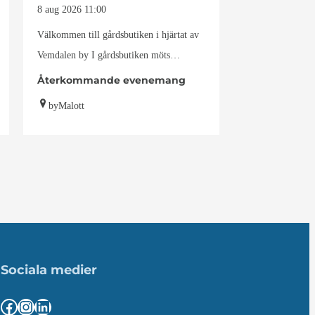
8 aug 2026
11:00
Välkommen till gårdsbutiken i hjärtat av
Vemdalen by I gårdsbutiken möts
fjällkänsla, naturens stillhet och…
Återkommande evenemang
byMalott
Sociala medier
Facebook
Instagram
LinkedIn