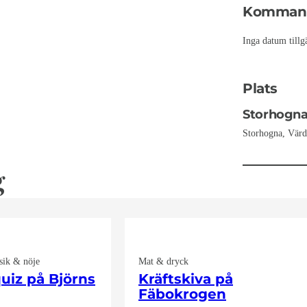
Kommande
Inga datum tillg
Plats
Storhogna 
Storhogna, Värd
g
ik & nöje
Mat & dryck
uiz på Björns
Kräftskiva på
Fäbokrogen