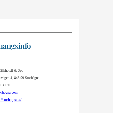
angsinfo
ällshotell & Spa
vägen 4, 846 99 Storhågna
 30 30
orhogna.com
://storhogna.se/