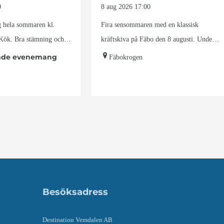
0
8 aug 2026
17:00
g hela sommaren kl.
Fira sensommaren med en klassisk
 Kök. Bra stämning och
kräftskiva på Fäbo den 8 augusti. Under
ers…
kvällen serveras en…
de evenemang
Fäbokrogen
Besöksadress
Destination Vemdalen AB