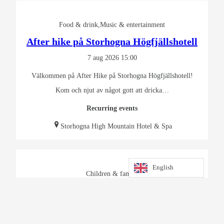
Food & drink
Music & entertainment
After hike på Storhogna Högfjällshotell
7 aug 2026
15:00
Välkommen på After Hike på Storhogna Högfjällshotell!
Kom och njut av något gott att dricka…
Recurring events
Storhogna High Mountain Hotel & Spa
English
Children & family
Fly In at Hedlanda
8 aug 2026
11:00